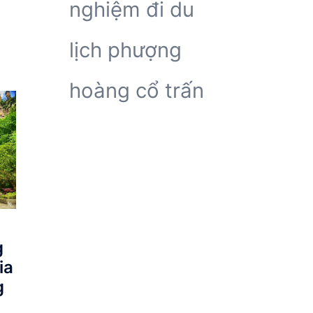
nghiệm đi du
lịch phượng
hoàng cổ trấn
g
ia
g