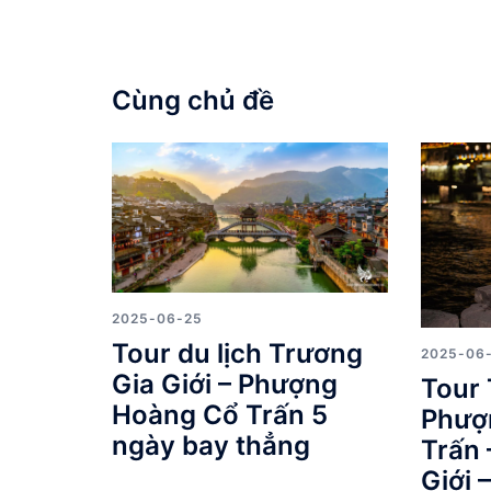
viết
Cùng chủ đề
2025-06-25
Tour du lịch Trương
2025-06
Gia Giới – Phượng
Tour 
Hoàng Cổ Trấn 5
Phượ
ngày bay thẳng
Trấn 
Giới 