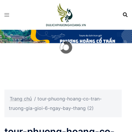
Chuyển
đến
nội
dung
Trang chủ
/
tour-phuong-hoang-co-tran-
truong-gia-gioi-6-ngay-bay-thang (2)
tour-phuong-hoang-co-