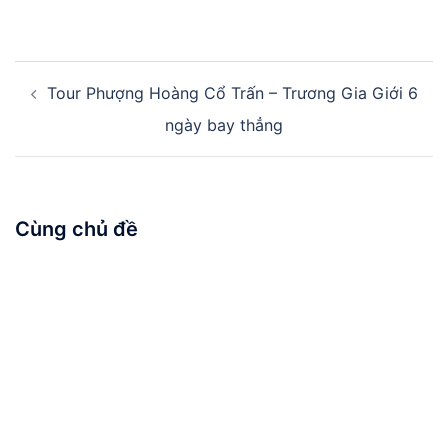
Điều
Tour Phượng Hoàng Cổ Trấn – Trương Gia Giới 6
hướng
bài
ngày bay thẳng
viết
Cùng chủ đề