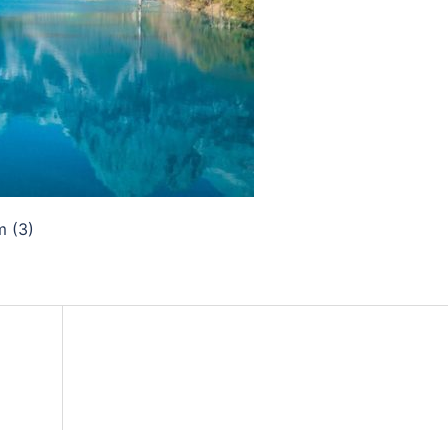
m (3)