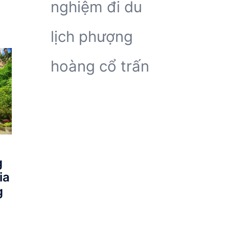
nghiệm đi du
lịch phượng
hoàng cổ trấn
g
ia
g