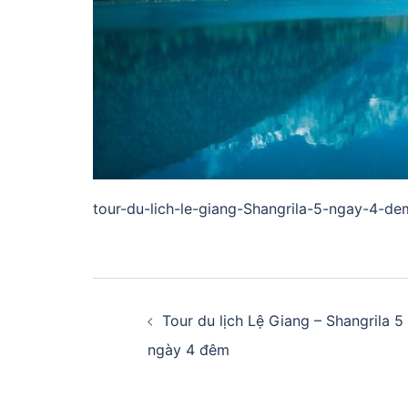
tour-du-lich-le-giang-Shangrila-5-ngay-4-de
Điều
hướng
Tour du lịch Lệ Giang – Shangrila 5
ngày 4 đêm
bài
viết