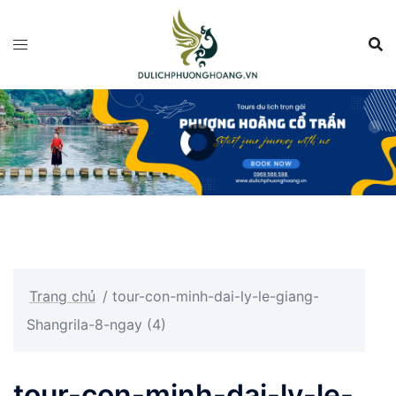
Chuyển
đến
nội
dung
Trang chủ
/
tour-con-minh-dai-ly-le-giang-
Shangrila-8-ngay (4)
tour-con-minh-dai-ly-le-