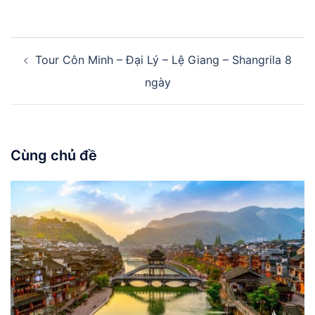
Điều
Tour Côn Minh – Đại Lý – Lệ Giang – Shangrila 8
hướng
bài
ngày
viết
Cùng chủ đề