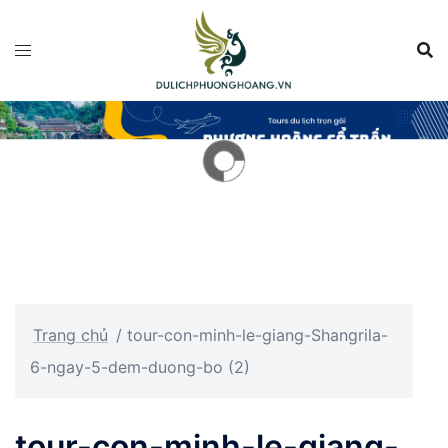
Chuyển
đến
nội
dung
Trang chủ
/
tour-con-minh-le-giang-Shangrila-
6-ngay-5-dem-duong-bo (2)
tour-con-minh-le-giang-