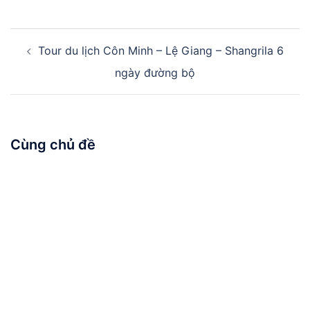
Điều
Tour du lịch Côn Minh – Lệ Giang – Shangrila 6
hướng
bài
ngày đường bộ
viết
Cùng chủ đề