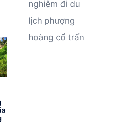
nghiệm đi du
lịch phượng
hoàng cổ trấn
g
ia
g