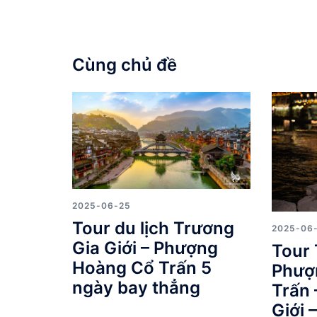
viết
Cùng chủ đề
2025-06-25
Tour du lịch Trương
2025-06
Gia Giới – Phượng
Tour 
Hoàng Cổ Trấn 5
Phượ
ngày bay thẳng
Trấn 
Giới 