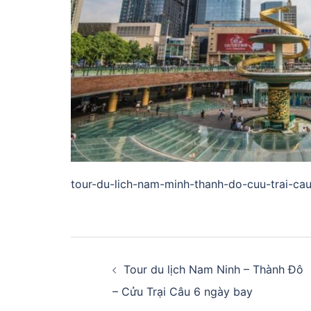
tour-du-lich-nam-minh-thanh-do-cuu-trai-ca
Điều
hướng
Tour du lịch Nam Ninh – Thành Đô
– Cửu Trại Câu 6 ngày bay
bài