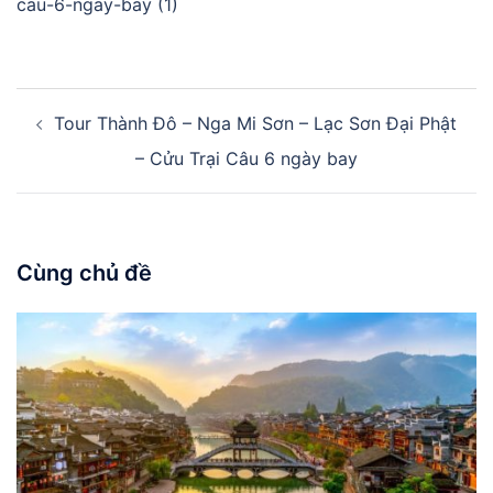
cau-6-ngay-bay (1)
Điều
Tour Thành Đô – Nga Mi Sơn – Lạc Sơn Đại Phật
hướng
bài
– Cửu Trại Câu 6 ngày bay
viết
Cùng chủ đề