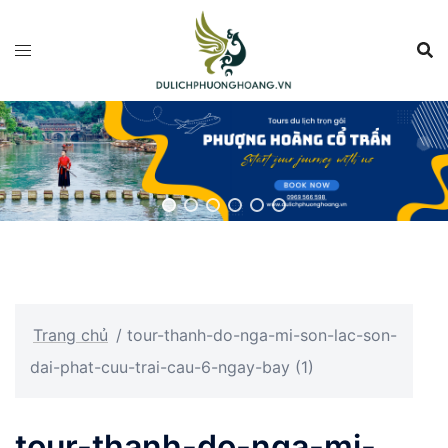
Chuyển
đến
nội
dung
Trang chủ
/
tour-thanh-do-nga-mi-son-lac-son-
dai-phat-cuu-trai-cau-6-ngay-bay (1)
tour-thanh-do-nga-mi-