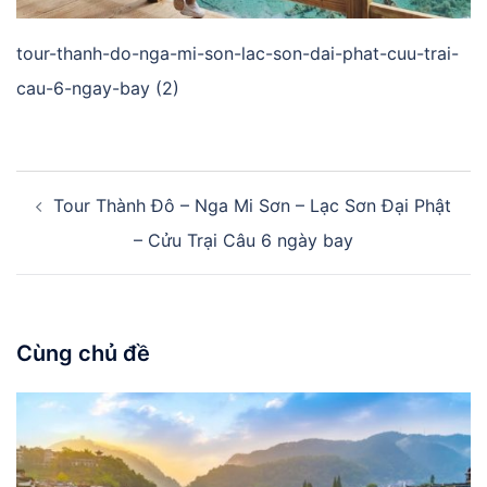
tour-thanh-do-nga-mi-son-lac-son-dai-phat-cuu-trai-
cau-6-ngay-bay (2)
Điều
Tour Thành Đô – Nga Mi Sơn – Lạc Sơn Đại Phật
hướng
bài
– Cửu Trại Câu 6 ngày bay
viết
Cùng chủ đề