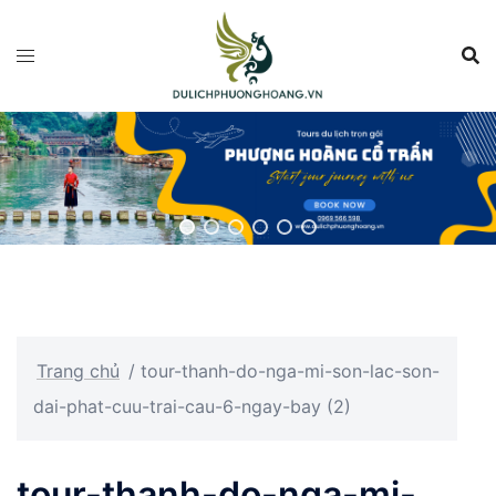
Chuyển
đến
nội
dung
Trang chủ
/
tour-thanh-do-nga-mi-son-lac-son-
dai-phat-cuu-trai-cau-6-ngay-bay (2)
tour-thanh-do-nga-mi-