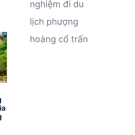
nghiệm đi du
lịch phượng
hoàng cổ trấn
g
ia
g