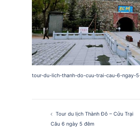
tour-du-lich-thanh-do-cuu-trai-cau-6-ngay-5
Điều
hướng
Tour du lịch Thành Đô – Cửu Trại
Câu 6 ngày 5 đêm
bài
viết