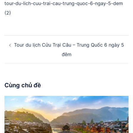
tour-du-lich-cuu-trai-cau-trung-quoc-6-ngay-5-dem
(2)
Điều
Tour du lịch Cửu Trại Câu – Trung Quốc 6 ngày 5
hướng
bài
đêm
viết
Cùng chủ đề