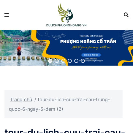
Chuyển
đến
nội
dung
Trang chủ
/
tour-du-lich-cuu-trai-cau-trung-
quoc-6-ngay-5-dem (2)
tour-du-lich-cuu-trai-cau-