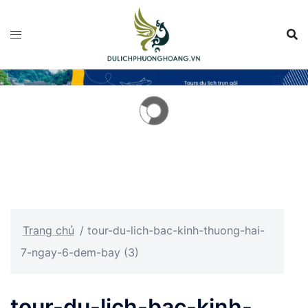
Chuyển
đến
nội
dung
Trang chủ
/
tour-du-lich-bac-kinh-thuong-hai-
7-ngay-6-dem-bay (3)
tour-du-lich-bac-kinh-