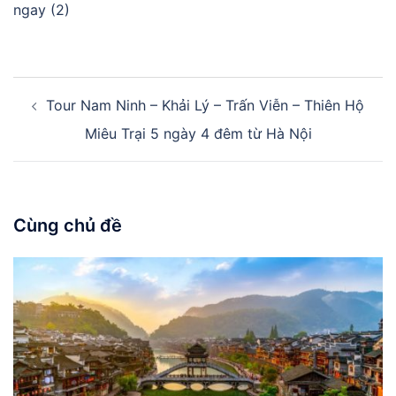
ngay (2)
Điều
Tour Nam Ninh – Khải Lý – Trấn Viễn – Thiên Hộ
hướng
bài
Miêu Trại 5 ngày 4 đêm từ Hà Nội
viết
Cùng chủ đề