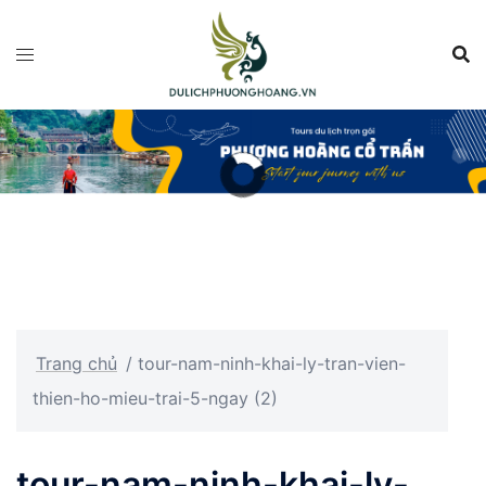
Chuyển
đến
nội
dung
Trang chủ
/
tour-nam-ninh-khai-ly-tran-vien-
thien-ho-mieu-trai-5-ngay (2)
tour-nam-ninh-khai-ly-