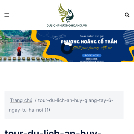
Chuyển
đến
nội
dung
Trang chủ
/
tour-du-lich-an-huy-giang-tay-6-
ngay-tu-ha-noi (1)
tour-du-lich-an-huy-