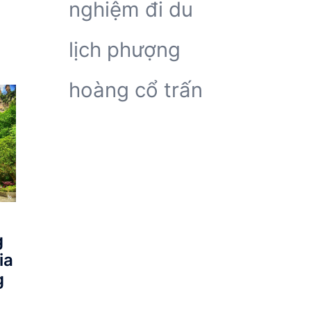
nghiệm đi du
lịch phượng
hoàng cổ trấn
g
ia
g