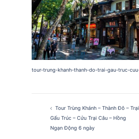
tour-trung-khanh-thanh-do-trai-gau-truc-cuu-
Điều
hướng
Tour Trùng Khánh – Thành Đô – Trại
Gấu Trúc – Cửu Trại Câu – Hồng
bài
Ngạn Động 6 ngày
viết