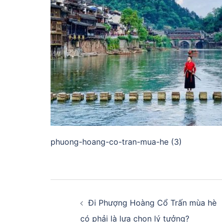
phuong-hoang-co-tran-mua-he (3)
Điều
hướng
Đi Phượng Hoàng Cổ Trấn mùa hè
có phải là lựa chọn lý tưởng?