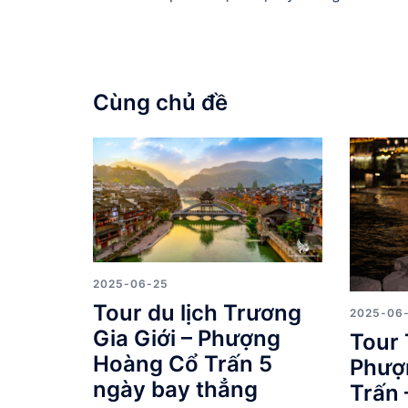
bài
viết
Cùng chủ đề
2025-06-25
Tour du lịch Trương
2025-06
Gia Giới – Phượng
Tour 
Hoàng Cổ Trấn 5
Phượ
ngày bay thẳng
Trấn 