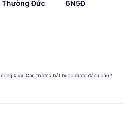
– Thường Đức
6N5Đ
Đ
 công khai.
Các trường bắt buộc được đánh dấu
*