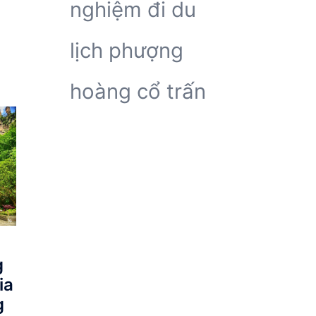
nghiệm đi du
lịch phượng
hoàng cổ trấn
g
ia
g