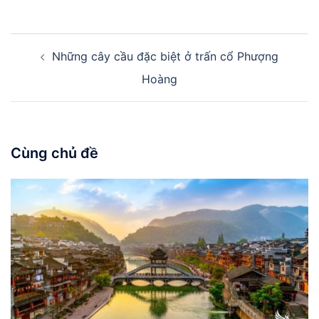
Điều
Những cây cầu đặc biệt ở trấn cổ Phượng
hướng
bài
Hoàng
viết
Cùng chủ đề