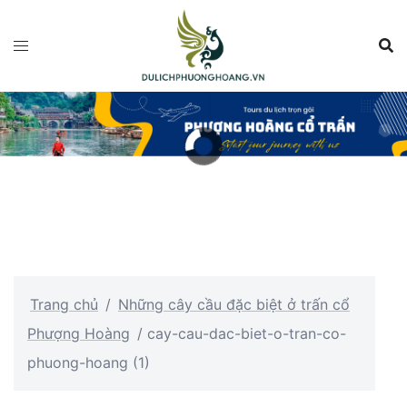
Chuyển
đến
nội
dung
Trang chủ
/
Những cây cầu đặc biệt ở trấn cổ
Phượng Hoàng
/
cay-cau-dac-biet-o-tran-co-
phuong-hoang (1)