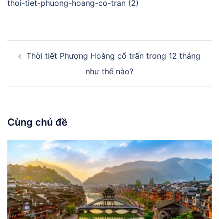
thoi-tiet-phuong-hoang-co-tran (2)
Điều
Thời tiết Phượng Hoàng cổ trấn trong 12 tháng
hướng
bài
như thế nào?
viết
Cùng chủ đề