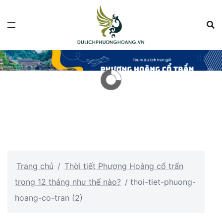
Chuyển
đến
nội
dung
Trang chủ
/
Thời tiết Phượng Hoàng cổ trấn
trong 12 tháng như thế nào?
/
thoi-tiet-phuong-
hoang-co-tran (2)