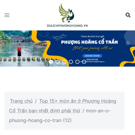
Chuyển
đến
nội
dung
Trang chủ
/
Top 15+ món ăn ở Phượng Hoàng
Cổ Trấn bạn nhất định phải thử
/
mon-an-o-
phuong-hoang-co-tran (12)