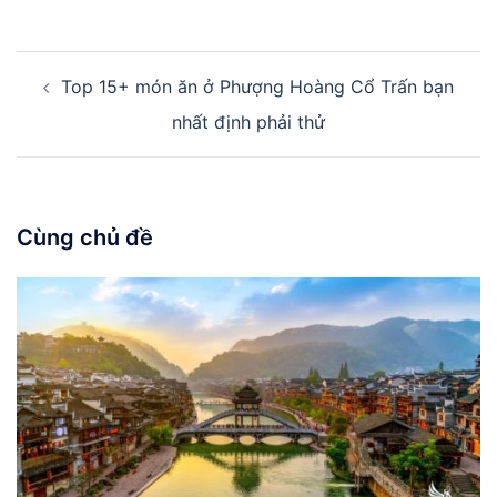
Điều
Top 15+ món ăn ở Phượng Hoàng Cổ Trấn bạn
hướng
bài
nhất định phải thử
viết
Cùng chủ đề