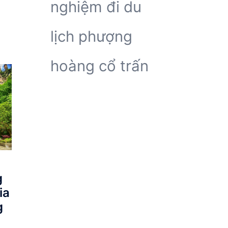
nghiệm đi du
lịch phượng
hoàng cổ trấn
g
ia
g