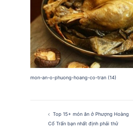
mon-an-o-phuong-hoang-co-tran (14)
Điều
hướng
Top 15+ món ăn ở Phượng Hoàng
Cổ Trấn bạn nhất định phải thử
bài