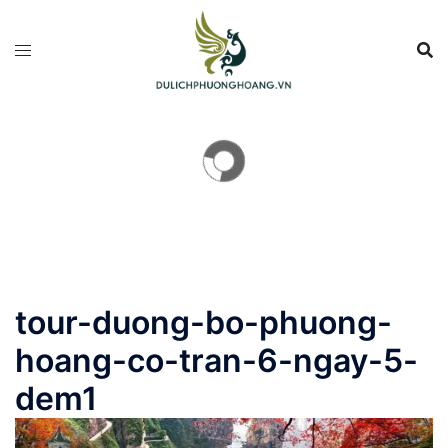
Chuyển
đến
nội
dung
tour-duong-bo-phuong-
hoang-co-tran-6-ngay-5-
dem1