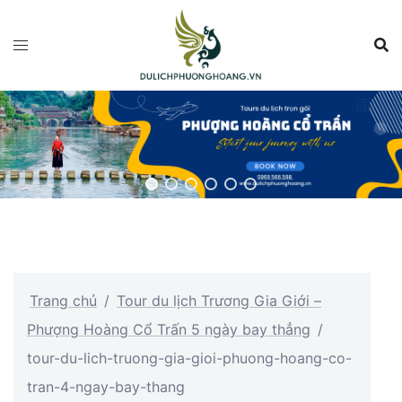
Chuyển
đến
nội
dung
Trang chủ
/
Tour du lịch Trương Gia Giới –
Phượng Hoàng Cổ Trấn 5 ngày bay thẳng
/
tour-du-lich-truong-gia-gioi-phuong-hoang-co-
tran-4-ngay-bay-thang