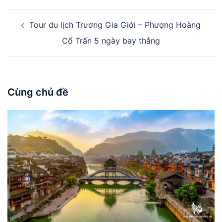
Điều
Tour du lịch Trương Gia Giới – Phượng Hoàng
hướng
bài
Cổ Trấn 5 ngày bay thẳng
viết
Cùng chủ đề