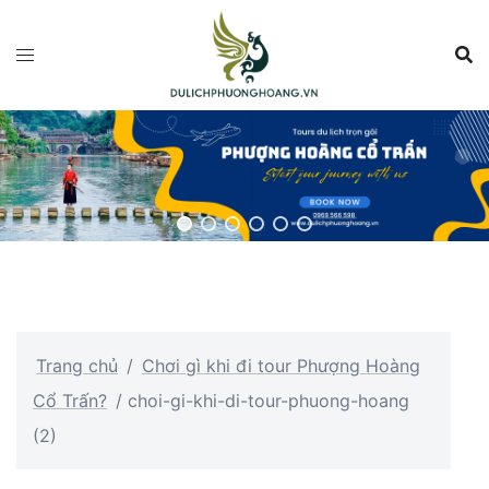
Chuyển
đến
nội
dung
Trang chủ
/
Chơi gì khi đi tour Phượng Hoàng
Cổ Trấn?
/
choi-gi-khi-di-tour-phuong-hoang
(2)