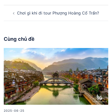
Điều
Chơi gì khi đi tour Phượng Hoàng Cổ Trấn?
hướng
bài
viết
Cùng chủ đề
2025-06-25