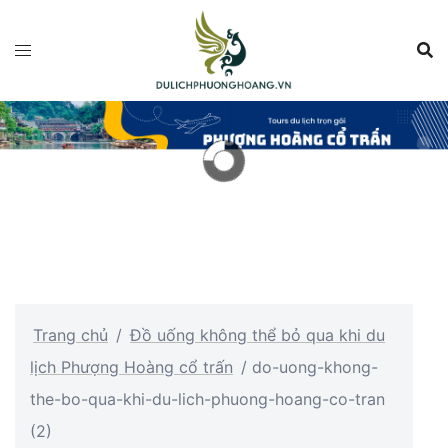
Chuyển
đến
nội
dung
Trang chủ
/
Đồ uống không thể bỏ qua khi du
lịch Phượng Hoàng cổ trấn
/
do-uong-khong-
the-bo-qua-khi-du-lich-phuong-hoang-co-tran
(2)