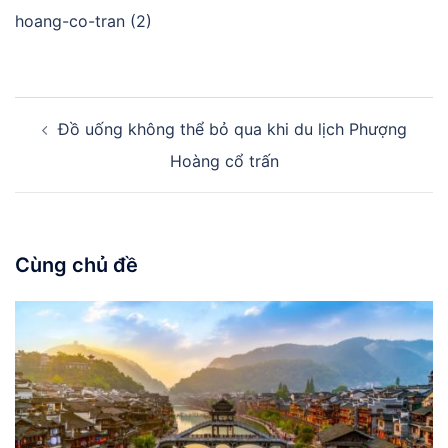
hoang-co-tran (2)
Điều
Đồ uống không thể bỏ qua khi du lịch Phượng
hướng
bài
Hoàng cổ trấn
viết
Cùng chủ đề