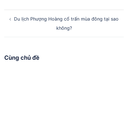
Điều
Du lịch Phượng Hoàng cổ trấn mùa đông tại sao
hướng
bài
không?
viết
Cùng chủ đề