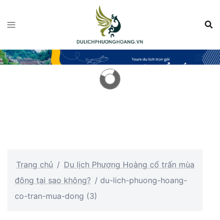
Chuyển
đến
nội
dung
Trang chủ
/
Du lịch Phượng Hoàng cổ trấn mùa
đông tại sao không?
/
du-lich-phuong-hoang-
co-tran-mua-dong (3)