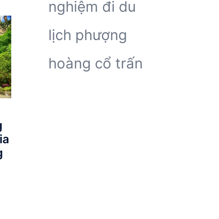
nghiệm đi du
lịch phượng
hoàng cổ trấn
g
ia
g