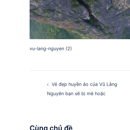
vu-lang-nguyen (2)
Điều
hướng
Vẻ đẹp huyền ảo của Vũ Lăng
Nguyên bạn sẽ bị mê hoặc
bài
viết
Cùng chủ đề