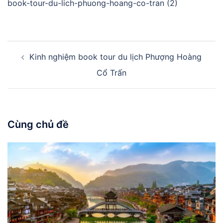
book-tour-du-lich-phuong-hoang-co-tran (2)
Điều
Kinh nghiệm book tour du lịch Phượng Hoàng
hướng
bài
Cổ Trấn
viết
Cùng chủ đề