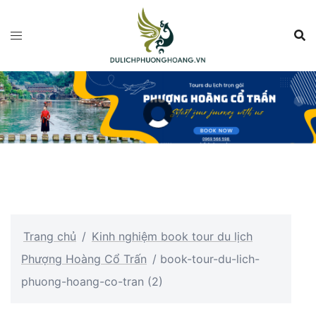
Chuyển
đến
nội
dung
Trang chủ
/
Kinh nghiệm book tour du lịch
Phượng Hoàng Cổ Trấn
/
book-tour-du-lich-
phuong-hoang-co-tran (2)