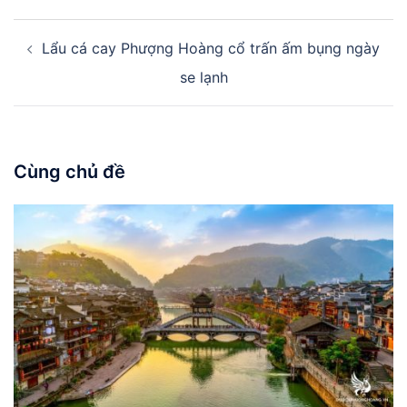
Điều
Lẩu cá cay Phượng Hoàng cổ trấn ấm bụng ngày
hướng
bài
se lạnh
viết
Cùng chủ đề