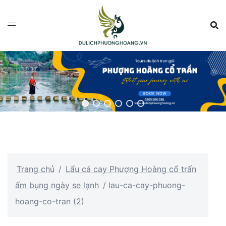
Chuyển
đến
nội
dung
Trang chủ
/
Lẩu cá cay Phượng Hoàng cổ trấn
ấm bụng ngày se lạnh
/
lau-ca-cay-phuong-
hoang-co-tran (2)