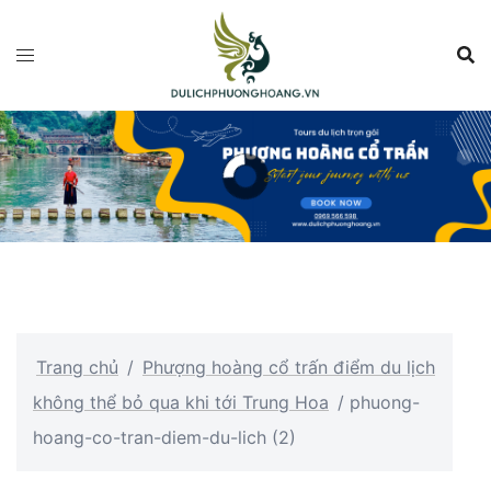
Chuyển
đến
nội
dung
Trang chủ
/
Phượng hoàng cổ trấn điểm du lịch
không thể bỏ qua khi tới Trung Hoa
/
phuong-
hoang-co-tran-diem-du-lich (2)