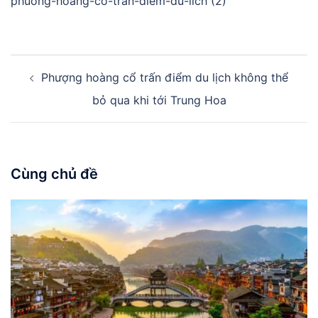
phuong-hoang-co-tran-diem-du-lich (2)
Điều
Phượng hoàng cổ trấn điểm du lịch không thể
hướng
bài
bỏ qua khi tới Trung Hoa
viết
Cùng chủ đề