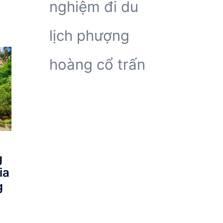
nghiệm đi du
lịch phượng
hoàng cổ trấn
g
ia
g