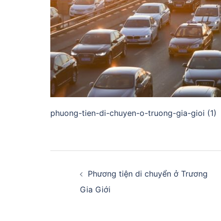
phuong-tien-di-chuyen-o-truong-gia-gioi (1)
Điều
hướng
Phương tiện di chuyển ở Trương
Gia Giới
bài
viết