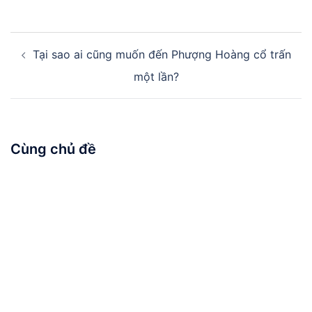
Điều
Tại sao ai cũng muốn đến Phượng Hoàng cổ trấn
hướng
bài
một lần?
viết
Cùng chủ đề