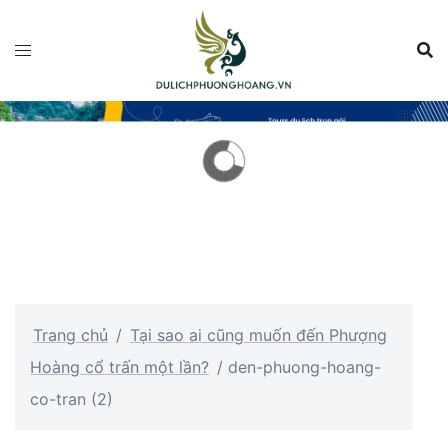
Chuyển
đến
nội
dung
Trang chủ
/
Tại sao ai cũng muốn đến Phượng
Hoàng cổ trấn một lần?
/
den-phuong-hoang-
co-tran (2)