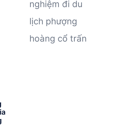
nghiệm đi du
lịch phượng
hoàng cổ trấn
g
ia
g