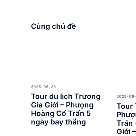
viết
Cùng chủ đề
2025-06-25
Tour du lịch Trương
2025-06
Gia Giới – Phượng
Tour 
Hoàng Cổ Trấn 5
Phượ
ngày bay thẳng
Trấn 
Giới 