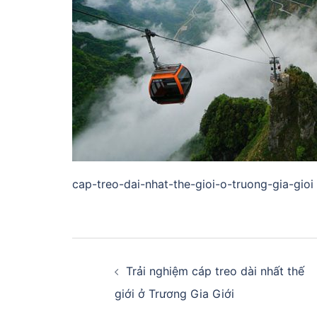
cap-treo-dai-nhat-the-gioi-o-truong-gia-gioi 
Điều
hướng
Trải nghiệm cáp treo dài nhất thế
giới ở Trương Gia Giới
bài