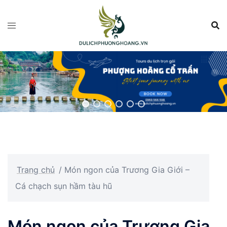
Chuyển
đến
nội
dung
Trang chủ
/
Món ngon của Trương Gia Giới –
Cá chạch sụn hầm tàu hũ
Món ngon của Trương Gia