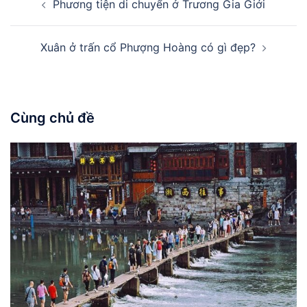
Phương tiện di chuyển ở Trương Gia Giới
hướng
bài
viết
Xuân ở trấn cổ Phượng Hoàng có gì đẹp?
Cùng chủ đề