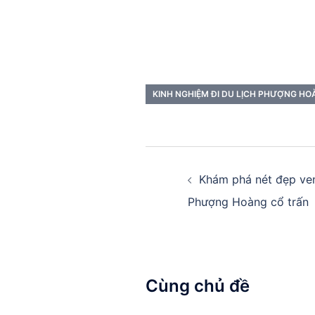
KINH NGHIỆM ĐI DU LỊCH PHƯỢNG H
Điều
hướng
Khám phá nét đẹp ve
Phượng Hoàng cổ trấn
bài
viết
Cùng chủ đề